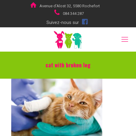
Avenue d’Alost 32, 5580 Rochefort
084 344 287
Suivez-nous sur
cat with broken leg