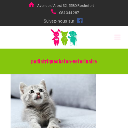
Avenue d’Alost 32, 5580 Rochefort
084 344 287
Suivez-nous sur
pediatriquechaton-veterinaire